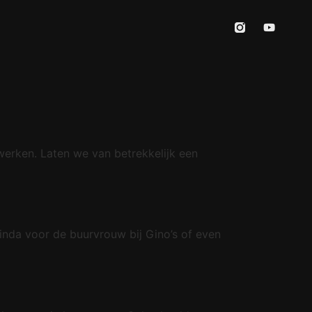
werken. Laten we van betrekkelijk een
linda voor de buurvrouw bij Gino’s of even