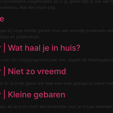
e voornemens volgehouden. En o ja, gister heb ik ook een 
ornemens. Wat een onzin zeg.
je
 spel bij onze familie garant voor een avondje ouderwets en
tjes en graaicultuur.
 Wat haal je in huis?
n zijn chagrijnige kant laat zien, begint de feestdagenvra
| Niet zo vreemd
s? Er is in elk geval wel heel veel over gezegd en zeker niet
| Kleine gebaren
is, als je toch nooit een bloemetje voor je vrouw meenee