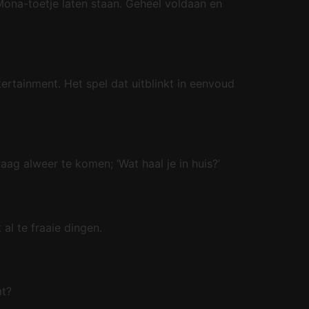
Mona-toetje laten staan. Geheel voldaan en
tertainment. Het spel dat uitblinkt in eenvoud
ag alweer te komen; ‘Wat haal je in huis?’
 al te fraaie dingen.
mt?