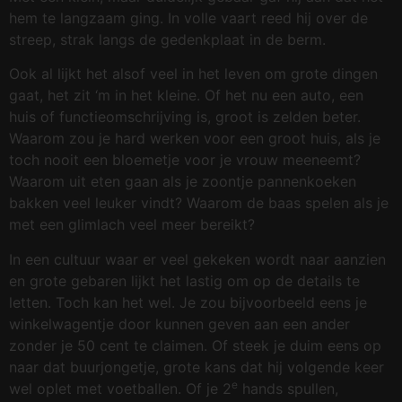
hem te langzaam ging. In volle vaart reed hij over de
streep, strak langs de gedenkplaat in de berm.
Ook al lijkt het alsof veel in het leven om grote dingen
gaat, het zit ‘m in het kleine. Of het nu een auto, een
huis of functieomschrijving is, groot is zelden beter.
Waarom zou je hard werken voor een groot huis, als je
toch nooit een bloemetje voor je vrouw meeneemt?
Waarom uit eten gaan als je zoontje pannenkoeken
bakken veel leuker vindt? Waarom de baas spelen als je
met een glimlach veel meer bereikt?
In een cultuur waar er veel gekeken wordt naar aanzien
en grote gebaren lijkt het lastig om op de details te
letten. Toch kan het wel. Je zou bijvoorbeeld eens je
winkelwagentje door kunnen geven aan een ander
zonder je 50 cent te claimen. Of steek je duim eens op
naar dat buurjongetje, grote kans dat hij volgende keer
e
wel oplet met voetballen. Of je 2
hands spullen,