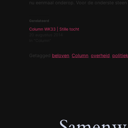
nu eenmaal onderop. Voor de onderste steen m
Gerelateerd
Column WK33 | Stille tocht
20 augustus 2014
In "Column"
Getagged
beloven
,
Column
,
overheid
,
politie
Samenwe