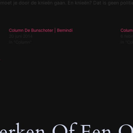
oet je door de knieën gaan. En knieën? Dat is geen politi
Column De Bunschoter | Bemindi
Colum
20 juni 2014
6 febr
In "Column"
In "C
k
rken Of Een O