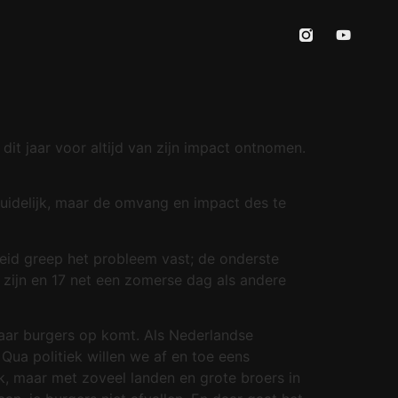
it jaar voor altijd van zijn impact ontnomen.
uidelijk, maar de omvang en impact des te
eid greep het probleem vast; de onderste
 zijn en 17 net een zomerse dag als andere
haar burgers op komt. Als Nederlandse
Qua politiek willen we af en toe eens
euk, maar met zoveel landen en grote broers in