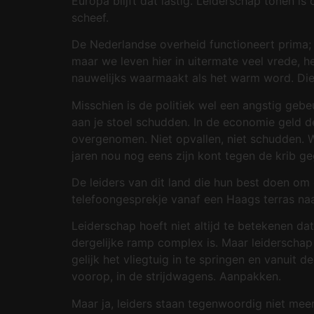
Europa blijft dat lastig. Leiderschap tonen is
scheef.
De Nederlandse overheid functioneert prima;
maar we leven hier in uitermate veel vrede, h
nauwelijks waarmaakt als het warm word. Die
Misschien is de politiek wel een angstig gebe
aan je stoel schudden. In de economie geld de 
overgenomen. Niet opvallen, niet schudden. W
jaren nou nog eens zijn kont tegen de krib g
De leiders van dit land die hun best doen o
telefoongesprekje vanaf een Haags terras naa
Leiderschap hoeft niet altijd te betekenen da
dergelijke ramp complex is. Maar leiderschap
gelijk het vliegtuig in te springen en vanuit
voorop, in de strijdwagens. Aanpakken.
Maar ja, leiders staan tegenwoordig niet meer