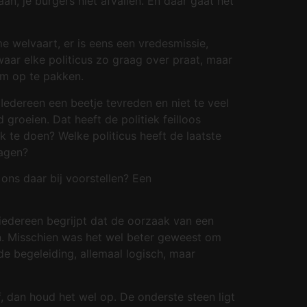
aan, je burgers niet afvallen. En daar gaat het
 welvaart, er is eens een vredesmissie,
waar elke politicus zo graag over praat, maar
em op te pakken.
Iedereen een beetje tevreden en niet te veel
 groeien. Dat heeft de politiek feilloos
 te doen? Welke politicus heeft de laatste
ragen?
ons daar bij voorstellen? Een
 iedereen begrijpt dat de oorzaak van een
en. Misschien was het wel beter geweest om
de begeleiding, allemaal logisch, maar
, dan houd het wel op. De onderste steen ligt