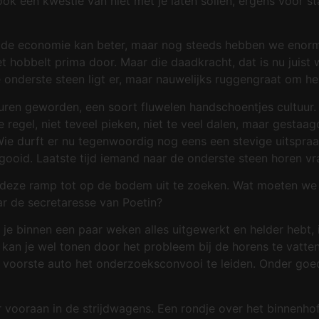
 ook een kwestie van niet met je laten sollen, ergens voor st
 de economie kan beter, maar nog steeds hebben we enorme
et hobbelt prima door. Maar die daadkracht, dat is nu juist 
 onderste steen ligt er, maar nauwelijks ruggengraat om h
uren geworden, een soort fluwelen handschoentjes cultuur. 
regel, niet teveel pieken, niet te veel dalen, maar gestaagd
ie durft er nu tegenwoordig nog eens een stevige uitspraak
egooid. Laatste tijd iemand naar de onderste steen horen v
m deze ramp tot op de bodem uit te zoeken. Wat moeten we 
r de secretaresse van Poetin?
t je binnen een paar weken alles uitgewerkt en helder hebt,
 kan je wel tonen door het probleem bij de horens te vatt
 de voorste auto het onderzoeksconvooi te leiden. Onder goe
 vooraan in de strijdwagens. Een rondje over het binnenhof