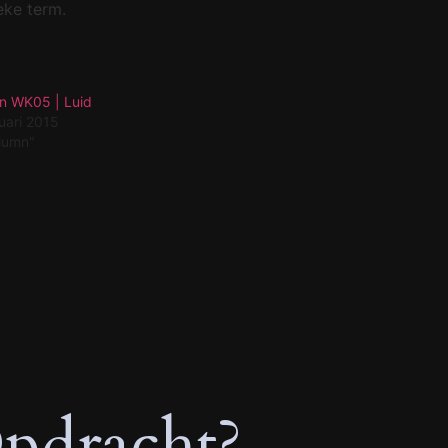
eke term.
n WK05 | Luid
uari 2015
olumn"
pdracht?