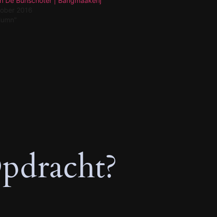
n De Bunschoter | Bangmaakerij
tober 2016
olumn"
pdracht?