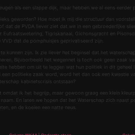
eheugen als een slappe dijk, maar hebben we al eens eerder
tieks geworden? Hoe moet ik mij die structuur dan voorste
f dat de PVDA liever ziet dat we in een gebroederlijke sli
 Eufraatswetering, Tigriskanaal, Gichonsgracht en Pisonsd
e VVD dat de pomphuisjes geprivatiseerd zijn.
e kunnen zijn. Ik zie liever het beginsel dat het waterscha
eheren. Bijvoorbeeld het wegennet is toch ook geen zaak van
ite hebben om uit te leggen wat hun politiek in dit geheel 
l een politieke zaak word, word het dan ook een kwestie va
erschap kabinetscrisis ontstaan?
 omdat ik het begrijp, maar gewoon graag een klein kleurpl
e naam. En laten we hopen dat het Waterschap zich naast po
ten, en de koeien een natte neus.