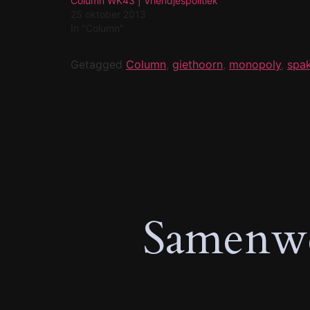
Column WK43 | Vriendjespolitiek
25 oktober 2013
In "Column"
Getagged
Column
,
giethoorn
,
monopoly
,
spa
Samenwe