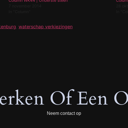
Column WK44 | Onderste steen
Colum
7 november 2014
28 ok
In "Column"
In "C
kenburg
,
waterschap verkiezingen
rken Of Een O
Neem contact op