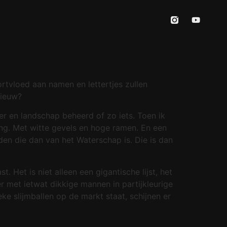
ortvloed aan namen en lettertjes zullen
nieuw?
r en landschap beheerd of zo iets. Toen ik
ng. Met witte gevels en hoge ramen. En een
den die dan van het Waterschap is. Die is dan
 Het is niet alleen een gigantische lijst, het
er met ietwat dikkige mannen in partijkleurige
e slijmballen op de markt staat, schijnen er