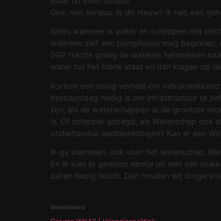
Maar nu even serieus.
Oke, niet serieus. Is dit nieuw? ik heb een g
Sinds wanneer is water en schappen iets poli
iedereen zelf een pomphuisje mag beginnen, o
SGP fractie graag de wateren hernoemen naar
water tot het blank staat en dan klagen op d
Kortom een lastig verhaal om indrukwekkend t
bestuurslaag nodig is om infrastructuur te b
zijn; als de waterschappen al de grootste moe
is. Of scherper gezegd; als Waterschap ook a
onderhandse aanbestedingen? Kan er een Wat
Ik ga stemmen, ook voor het waterschap. Niet
En ik kies er gewoon eentje uit met een leuk
zaken bezig houdt. Dan houden wij droge voe
Gerelateerd