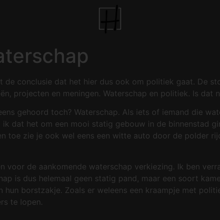
aterschap
ot de conclusie dat het hier dus ook om politiek gaat. De st
eën, projecten en meningen. Waterschap en politiek. Is dat 
ens gehoord toch? Waterschap. Als iets of iemand die wate
 ik dat het om een mooi statig gebouw in de binnenstad gi
n toe zie je ook wel eens een witte auto door de polder rij
ten voor de aankomende waterschap verkiezing. Ik ben verrast.
rschap is dus helemaal geen statig pand, maar een soort kam
 hun borstzakje. Zoals er weleens een kraampje met politiek
rs te lopen.