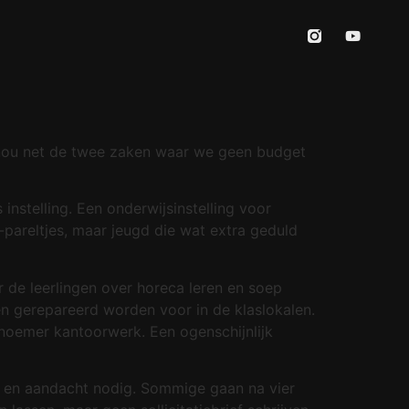
jn nou net de twee zaken waar we geen budget
stelling. Een onderwijsinstelling voor
-pareltjes, maar jeugd die wat extra geduld
r de leerlingen over horeca leren en soep
n gerepareerd worden voor in de klaslokalen.
noemer kantoorwerk. Een ogenschijnlijk
ld en aandacht nodig. Sommige gaan na vier