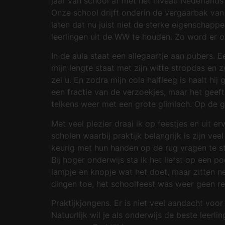
jaar van school af met het niveau Nederlands 
Onze school drijft onderin de vergaarbak va
laten dat nu juist niet de sterke eigenschapp
leerlingen uit de WW te houden. Zo word er 
In de aula staat een allegaartje aan pubers.
mijn lengte staat met zijn witte stropdas en zw
zei u. En zodra mijn cola halfleeg is haalt h
een fractie van de verzoekjes, maar het geef
telkens weer met een grote glimlach. Op de 
Met veel plezier draai ik op feestjes en uit 
scholen waarbij praktijk belangrijk is zijn ve
keurig met hun handen op de rug vragen te ste
Bij hoger onderwijs sta ik het liefst op een 
lampje en knopje wat het doet, maar zitten n
dingen toe, het schoolfeest was weer geen re
Praktijkjongens. Er is niet veel aandacht voo
Natuurlijk wil je als onderwijs de beste leer