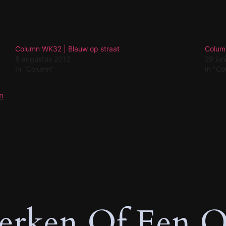
Column WK32 | Blauw op straat
Colum
8 augustus 2012
29 jun
In "Column"
In "C
n
rken Of Een O