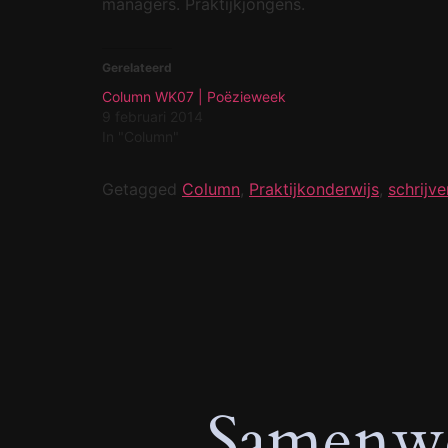
managers. Praktijkjongens.
Gerelateerd
Column WK07 | Poëzieweek
9 februari 2014
In "Column"
Getagged
Column
,
Praktijkonderwijs
,
schrijve
Samenwe