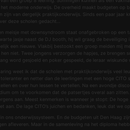
van een groep 8 leerling. Sommigen kunnen als een vakman l
n het moderne onderwijs. De overheid maakt budgeten op ba
en zijn van dergelijk praktijkonderwijs. Sinds een paar jaar
over deze scholen gedacht…
 Een meisje met downsyndroom staat onafgebroken op een ta
arte jasje naast de DJ booth, hij wil graag de beveiliging in
ij gelijk een nieuwe. Vlakbij bestookt een groep meiden mij
t hen niet. Twee jongens verzorgen de hapjes, ze brengen sc
gang word gesjoeld en poker gespeeld, de leraar wiskunde 
ervaring weet ik dat de scholen met praktijkonderwijs veel 
el toleranter en netter dan de leerlingen met een hoge CITO
llen en over hun lessen te vertellen. Na een avondje disco 
podium om te voorkomen dat de patsertjes overal aan zitten.
ergens aan. Meest kenmerken is wanneer je stopt: De hoge 
et aan. De lage CITO’s juichen en bedanken, leuk dat we o
r in ons onderwijssysteem. En de budgeten uit Den Haag zij
lingen afleveren. Maar in de samenleving na het diploma he