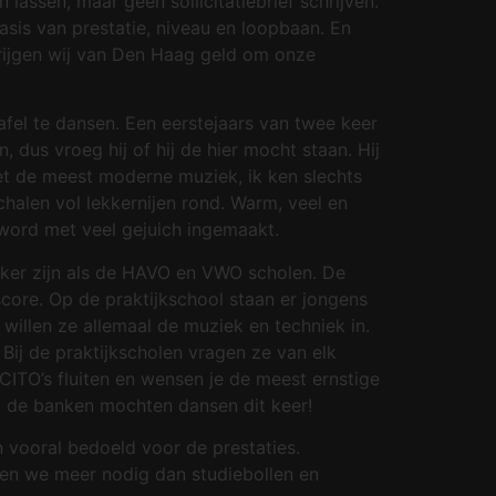
assen, maar geen sollicitatiebrief schrijven.
sis van prestatie, niveau en loopbaan. En
 krijgen wij van Den Haag geld om onze
fel te dansen. Een eerstejaars van twee keer
, dus vroeg hij of hij de hier mocht staan. Hij
 met de meest moderne muziek, ik ken slechts
halen vol lekkernijen rond. Warm, veel en
word met veel gejuich ingemaakt.
leuker zijn als de HAVO en VWO scholen. De
 score. Op de praktijkschool staan er jongens
willen ze allemaal de muziek en techniek in.
 Bij de praktijkscholen vragen ze van elk
CITO’s fluiten en wensen je de meest ernstige
p de banken mochten dansen dit keer!
n vooral bedoeld voor de prestaties.
bben we meer nodig dan studiebollen en