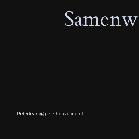
Samenwe
Peter
team@peterheuveling.nl