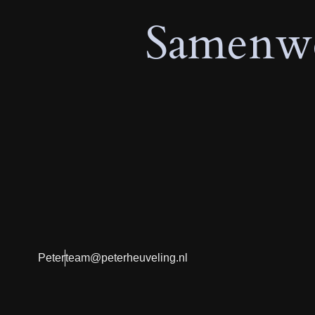
Samenwe
Peter
team@peterheuveling.nl