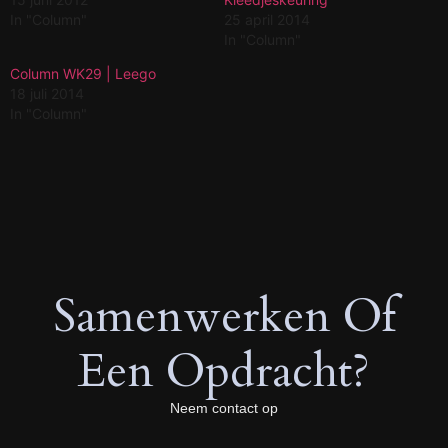
In "Column"
25 april 2014
In "Column"
Column WK29 | Leego
18 juli 2014
In "Column"
Samenwerken Of
Een Opdracht?
Neem contact op