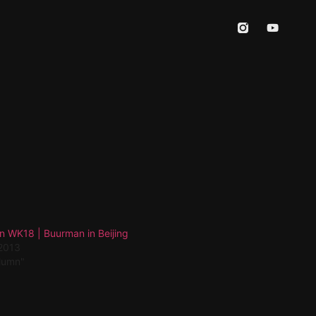
n WK18 | Buurman in Beijing
 2013
olumn"