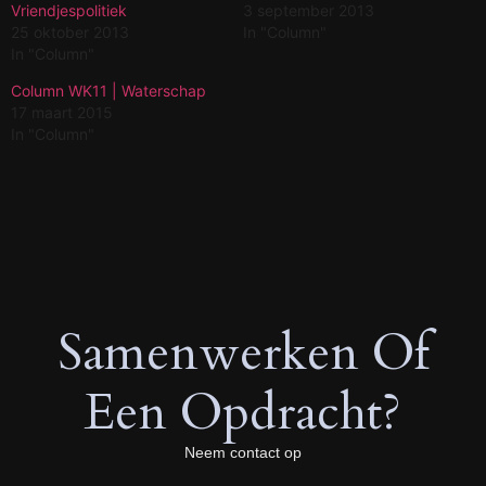
Vriendjespolitiek
3 september 2013
25 oktober 2013
In "Column"
In "Column"
Column WK11 | Waterschap
17 maart 2015
In "Column"
Samenwerken Of
Een Opdracht?
Neem contact op