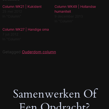
Column WK21 | Kukident
Column WK49 | Hollandse
25 mei 2012
humaniteit
In "Column"
9 december 2013
In "Column"
Column WK27 | Handige oma
7 juli 2012
In "Column"
Getagged
Ouderdom column
Samenwerken Of
Een Opdracht?