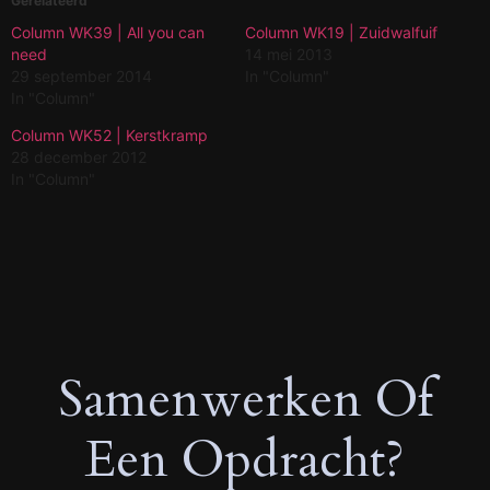
Gerelateerd
Column WK39 | All you can
Column WK19 | Zuidwalfuif
need
14 mei 2013
29 september 2014
In "Column"
In "Column"
Column WK52 | Kerstkramp
28 december 2012
In "Column"
Samenwerken Of
Een Opdracht?