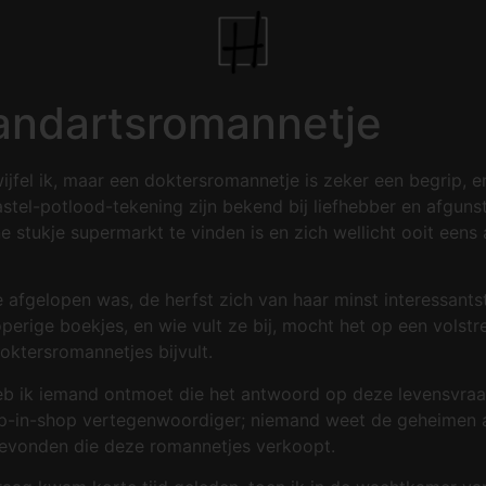
andartsromannetje
ijfel ik, maar een doktersromannetje is zeker een begrip, 
stel-potlood-tekening zijn bekend bij liefhebber en afguns
ne stukje supermarkt te vinden is en zich wellicht ooit een
 afgelopen was, de herfst zich van haar minst interessantste
perige boekjes, en wie vult ze bij, mocht het op een volst
oktersromannetjes bijvult.
heb ik iemand ontmoet die het antwoord op deze levensvraa
-in-shop vertegenwoordiger; niemand weet de geheimen a
gevonden die deze romannetjes verkoopt.