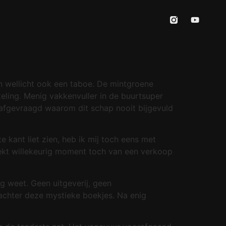
en wellicht ook een taboe. De mintgroene
teling. Menig vakkenvuller in de buurtsuper
s afgevraagd waarom dit schap nooit bijgevuld
 kant liet zien, heb ik mij toch eens met
rekt willekeurig moment toch van een verkoop
g weet. Geen uitgeverij, geen
chter deze mystieke boekjes. Na enig