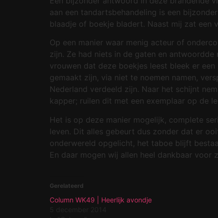
Een bijzonder antwoord in deze brandende vr
aan een tandartsbehandeling is een bijzonder
blaadje of boekje bladert. Naast mij zat een 
Op een manier waar menig acteur of ondercover
zijn. Ze had niets in de gaten en antwoordde
vrouwen dat deze boekjes leest bleek er een 
gemaakt zijn, via niet te noemen namen, vers
Nederland verdeeld zijn. Naar het schijnt ne
kapper; ruilen dit met een exemplaar op de le
Het is op deze manier mogelijk, complete ser
leven. Dit alles gebeurt dus zonder dat er oo
onderwereld opgelicht, het taboe blijft bestaa
En daar mogen wij allen heel dankbaar voor zi
Gerelateerd
Column WK49 | Heerlijk avondje
5 december 2014