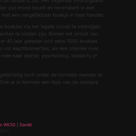
n de tandarts zat. Het vagevuur voorafgaand
der zijn mond houdt en nonchalant in een
, met een vergelijkbaar boekje in haar handen.
boekjes via het legale circuit te verkrijgen
tes te vinden zijn. Binnen het circuit van
 er 40 jaar geleden ooit eens 1000 boekjes
n via wachtkamertjes, als een olievlek over
s mee naar dokter, psycholoog, tandarts of
gelijktijdig toch onder de normale mensen te
Ook al is hiermee een tipje van de duistere
n WK30 | Daniël
i 2012