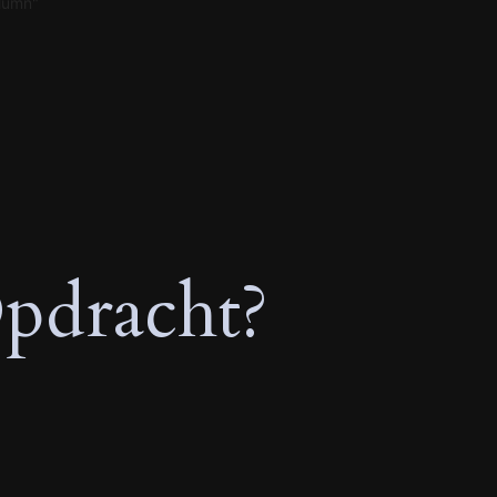
olumn"
pdracht?