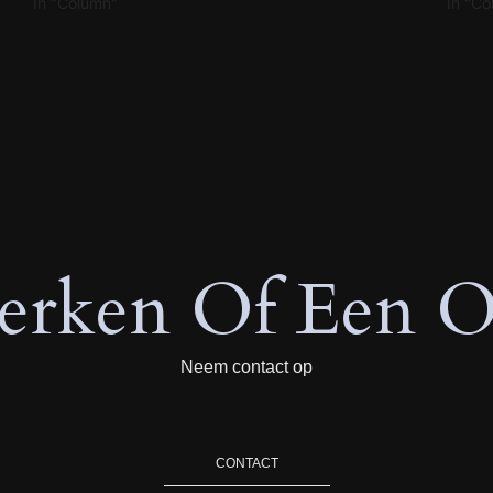
In "Column"
In "C
rken Of Een O
Neem contact op
CONTACT