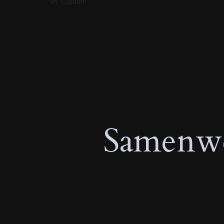
In "Column"
Samenwe