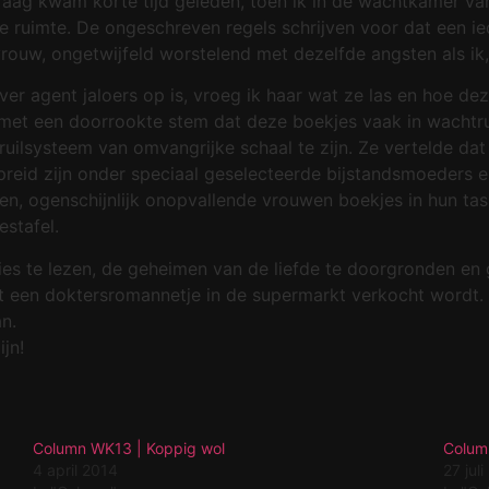
aag kwam korte tijd geleden, toen ik in de wachtkamer va
e ruimte. De ongeschreven regels schrijven voor dat een ie
vrouw, ongetwijfeld worstelend met dezelfde angsten als ik
 agent jaloers op is, vroeg ik haar wat ze las en hoe deze 
 met een doorrookte stem dat deze boekjes vaak in wachtruim
ruilsysteem van omvangrijke schaal te zijn. Ze vertelde dat
preid zijn onder speciaal geselecteerde bijstandsmoeders e
men, ogenschijnlijk onopvallende vrouwen boekjes in hun ta
estafel.
ies te lezen, de geheimen van de liefde te doorgronden en 
it een doktersromannetje in de supermarkt verkocht wordt. 
n.
jn!
Column WK13 | Koppig wol
Colum
4 april 2014
27 jul