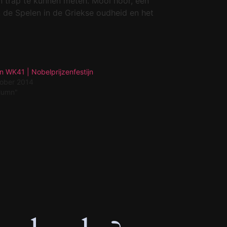
 trap te kunnen meten. Mooi hoor, een
n de Spelen in de Griekse oudheid en het
 WK41 | Nobelprijzenfestijn
tober 2014
olumn"