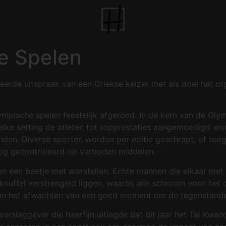
e Spelen
teerde uitspraak van een Griekse keizer met als doel het o
mpische spelen feestelijk afgerond. In de kern van de Olymp
elke setting de atleten tot topprestaties aangemoedigd wo
den. Diverse sporten worden per editie geschrapt, of toeg
 nog gecontroleerd op verboden middelen.
en een beetje met worstellen. Echte mannen die elkaar met 
 knuffel verstrengeld liggen, waarbij alle schroom voor het
en het afwachten van een goed moment om de tegenstander 
erslaggever die haarfijn uitlegde dat dit jaar het Tai Kwa