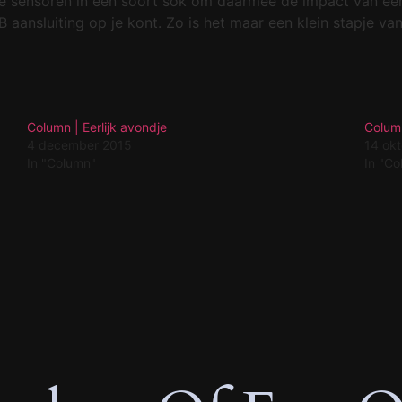
e sensoren in een soort sok om daarmee de impact van een
aansluiting op je kont. Zo is het maar een klein stapje va
Column | Eerlijk avondje
Column
4 december 2015
14 ok
In "Column"
In "C