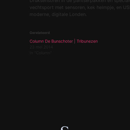
Druksensoren in de pantserpakken en special
vechtsport met sensoren, kek helmpje, en USB 
moderne, digitale Londen.
Gerelateerd
Column De Bunschoter | Tribunezen
23 mei 2014
In "Column"