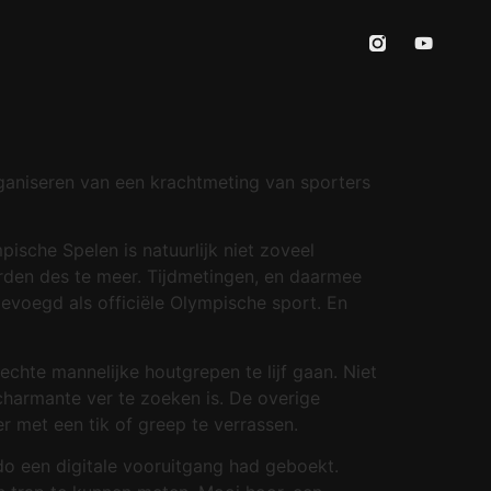
rganiseren van een krachtmeting van sporters
ische Spelen is natuurlijk niet zoveel
rden des te meer. Tijdmetingen, en daarmee
evoegd als officiële Olympische sport. En
echte mannelijke houtgrepen te lijf gaan. Niet
 charmante ver te zoeken is. De overige
met een tik of greep te verrassen.
ndo een digitale vooruitgang had geboekt.