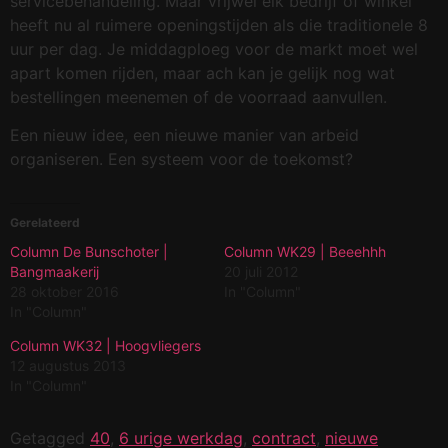
servicebehandeling. Maar vrijwel elk bedrijf of winkel
heeft nu al ruimere openingstijden als die traditionele 8
uur per dag. Je middagploeg voor de markt moet wel
apart komen rijden, maar ach kan je gelijk nog wat
bestellingen meenemen of de voorraad aanvullen.
Een nieuw idee, een nieuwe manier van arbeid
organiseren. Een systeem voor de toekomst?
Gerelateerd
Column De Bunschoter |
Column WK29 | Beeehhh
Bangmaakerij
20 juli 2012
28 oktober 2016
In "Column"
In "Column"
Column WK32 | Hoogvliegers
12 augustus 2013
In "Column"
Getagged
40
,
6 urige werkdag
,
contract
,
nieuwe