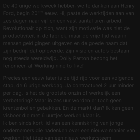
De 40 urige werkweek hebben we te danken aan Henry
ste
Ford, begin 20
eeuw. Hij paste de werktijden aan van
zes dagen naar vijf en een vast aantal uren arbeid.
Revolutionair op zich, want zijn motivatie was niet de
productiviteit in de fabriek, maar de vrije tijd waarin
mensen geld gingen uitgeven en de goede naam dat
zijn bedrijf dat opleverde. Zijn visie en auto’s bestaan
nog steeds wereldwijd. Dolly Parton bezong het
fenomeen al ‘Working nine to five!’
Precies een eeuw later is de tijd rijp voor een volgende
stap, de 6 urige werkdag. Ja contractueel 2 uur minder
per dag. Is het de grootste onzin of werkelijk een
verbetering? Maar in zes uur worden er toch geen
krentenbollen gebakken. En de markt dan? Ik ken geen
visboer die met 6 uurtjes werken klaar is.
Ik ben sinds kort lid van een kenniskring van jonge
ondernemers die nadenken over een nieuwe manier van
werken. Het idee van een nieuw werksysteem