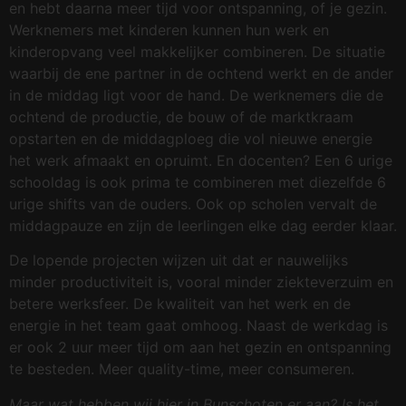
en hebt daarna meer tijd voor ontspanning, of je gezin.
Werknemers met kinderen kunnen hun werk en
kinderopvang veel makkelijker combineren. De situatie
waarbij de ene partner in de ochtend werkt en de ander
in de middag ligt voor de hand. De werknemers die de
ochtend de productie, de bouw of de marktkraam
opstarten en de middagploeg die vol nieuwe energie
het werk afmaakt en opruimt. En docenten? Een 6 urige
schooldag is ook prima te combineren met diezelfde 6
urige shifts van de ouders. Ook op scholen vervalt de
middagpauze en zijn de leerlingen elke dag eerder klaar.
De lopende projecten wijzen uit dat er nauwelijks
minder productiviteit is, vooral minder ziekteverzuim en
betere werksfeer. De kwaliteit van het werk en de
energie in het team gaat omhoog. Naast de werkdag is
er ook 2 uur meer tijd om aan het gezin en ontspanning
te besteden. Meer quality-time, meer consumeren.
Maar wat hebben wij hier in Bunschoten er aan? Is het